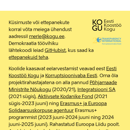
Küsimuste või ettepanekute
korral võta meiega ühendust
aadressil
merle@kogu.ee
.
Demokraatia töövihiku
lähtekoodi leiad
GitHubist
, kus saad ka
ettepanekuid teha
.
Koolide kaasavat eelarvestamist veavad eest
Eesti
Koostöö Kogu
ja
Korruptsioonivaba Eesti
. Oma õla
projektirahastajatena on alla pannud
Põhjamaade
Ministrite Nõukogu
(2020/21),
Integratsiooni SA
(2021 sügis),
Aktiivsete Kodanike Fond
(2021
sügis-2023 juuni) ning
Erasmus+ ja Euroopa
Solidaarsuskorpuse agentuur
Erasmus+
programmist (2023 juuni-2024 juuni ning 2024
juuni-2025 juuni). Rahastatud Euroopa Liidu poolt.