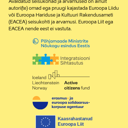
Avaldatud seisukohad ja arvamused on ainult
autori(te) omad ega pruugi kajastada Euroopa Liidu
või Euroopa Hariduse ja Kultuuri Rakendusameti
(EACEA) seisukohti ja arvamusi. Euroopa Liit ega
EACEA nende eest ei vastuta.