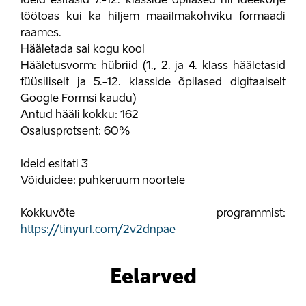
Ideid esitasid 7.-12. klasside õpilased nii ideekorje
töötoas kui ka hiljem maailmakohviku formaadi
raames.
Hääletada sai kogu kool
Hääletusvorm: hübriid (1., 2. ja 4. klass hääletasid
füüsiliselt ja 5.-12. klasside õpilased digitaalselt
Google Formsi kaudu)
Antud hääli kokku: 162
Osalusprotsent: 60%
Ideid esitati 3
Võiduidee: puhkeruum noortele
Kokkuvõte programmist:
https://tinyurl.com/2v2dnpae
Eelarved