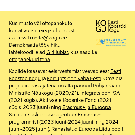
Küsimuste või ettepanekute
korral võta meiega ühendust
aadressil
merle@kogu.ee
.
Demokraatia töövihiku
lähtekoodi leiad
GitHubist
, kus saad ka
ettepanekuid teha
.
Koolide kaasavat eelarvestamist veavad eest
Eesti
Koostöö Kogu
ja
Korruptsioonivaba Eesti
. Oma õla
projektirahastajatena on alla pannud
Põhjamaade
Ministrite Nõukogu
(2020/21),
Integratsiooni SA
(2021 sügis),
Aktiivsete Kodanike Fond
(2021
sügis-2023 juuni) ning
Erasmus+ ja Euroopa
Solidaarsuskorpuse agentuur
Erasmus+
programmist (2023 juuni-2024 juuni ning 2024
juuni-2025 juuni). Rahastatud Euroopa Liidu poolt.