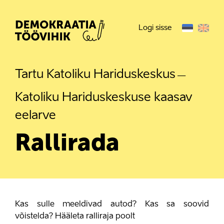
Logi sisse
Tartu Katoliku Hariduskeskus
—
Katoliku Hariduskeskuse kaasav
eelarve
Rallirada
Kas sulle meeldivad autod? Kas sa soovid
võistelda? Hääleta ralliraja poolt