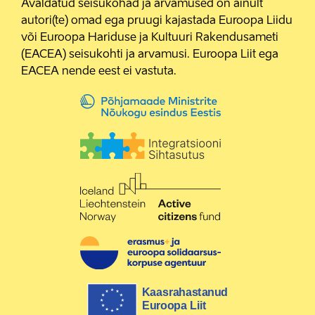
Avaldatud seisukohad ja arvamused on ainult
autori(te) omad ega pruugi kajastada Euroopa Liidu
või Euroopa Hariduse ja Kultuuri Rakendusameti
(EACEA) seisukohti ja arvamusi. Euroopa Liit ega
EACEA nende eest ei vastuta.