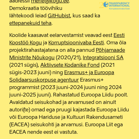
aadressil
merle@kogu.ee
.
Demokraatia töövihiku
lähtekoodi leiad
GitHubist
, kus saad ka
ettepanekuid teha
.
Koolide kaasavat eelarvestamist veavad eest
Eesti
Koostöö Kogu
ja
Korruptsioonivaba Eesti
. Oma õla
projektirahastajatena on alla pannud
Põhjamaade
Ministrite Nõukogu
(2020/21),
Integratsiooni SA
(2021 sügis),
Aktiivsete Kodanike Fond
(2021
sügis-2023 juuni) ning
Erasmus+ ja Euroopa
Solidaarsuskorpuse agentuur
Erasmus+
programmist (2023 juuni-2024 juuni ning 2024
juuni-2025 juuni). Rahastatud Euroopa Liidu poolt.
Avaldatud seisukohad ja arvamused on ainult
autori(te) omad ega pruugi kajastada Euroopa Liidu
või Euroopa Hariduse ja Kultuuri Rakendusameti
(EACEA) seisukohti ja arvamusi. Euroopa Liit ega
EACEA nende eest ei vastuta.