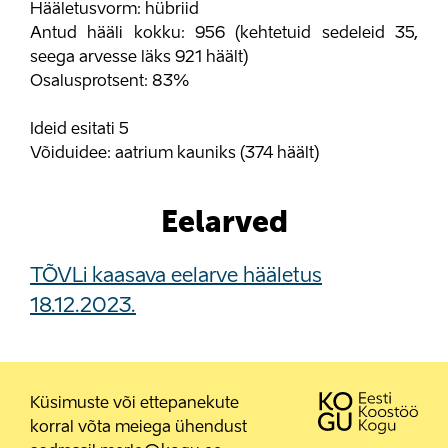
Hääletusvorm: hübriid
Antud hääli kokku: 956 (kehtetuid sedeleid 35,
seega arvesse läks 921 häält)
Osalusprotsent: 83%
Ideid esitati 5
Võiduidee: aatrium kauniks (374 häält)
Eelarved
TÕVLi kaasava eelarve hääletus
18.12.2023.
Küsimuste või ettepanekute
korral võta meiega ühendust