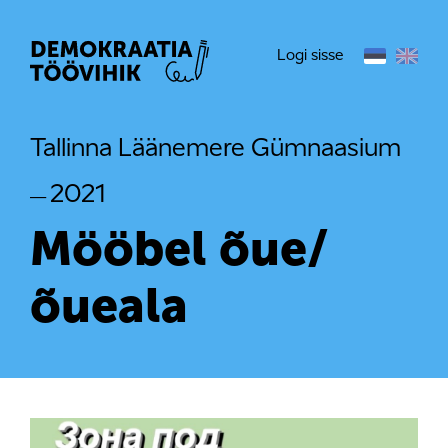
Logi sisse
Tallinna Läänemere Gümnaasium
2021
—
Mööbel õue/
õueala