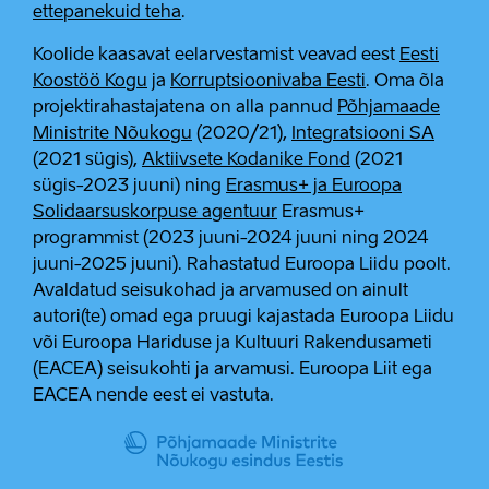
ettepanekuid teha
.
Koolide kaasavat eelarvestamist veavad eest
Eesti
Koostöö Kogu
ja
Korruptsioonivaba Eesti
. Oma õla
projektirahastajatena on alla pannud
Põhjamaade
Ministrite Nõukogu
(2020/21),
Integratsiooni SA
(2021 sügis),
Aktiivsete Kodanike Fond
(2021
sügis-2023 juuni) ning
Erasmus+ ja Euroopa
Solidaarsuskorpuse agentuur
Erasmus+
programmist (2023 juuni-2024 juuni ning 2024
juuni-2025 juuni). Rahastatud Euroopa Liidu poolt.
Avaldatud seisukohad ja arvamused on ainult
autori(te) omad ega pruugi kajastada Euroopa Liidu
või Euroopa Hariduse ja Kultuuri Rakendusameti
(EACEA) seisukohti ja arvamusi. Euroopa Liit ega
EACEA nende eest ei vastuta.