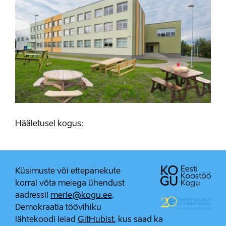
Hääletusel kogus:
Küsimuste või ettepanekute
korral võta meiega ühendust
aadressil
merle@kogu.ee
.
Demokraatia töövihiku
lähtekoodi leiad
GitHubist
, kus saad ka