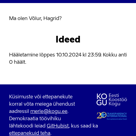
Ma olen Võlur, Hagrid?
Ideed
Hääletamine lõppes
10.10.2024
kl 23:59. Kokku anti
0 häält.
Küsimuste või ettepanekute
korral võta meiega ühendust
aadressil
merle@kogu.ee
.
Demokraatia töövihiku
lähtekoodi leiad
GitHubist
, kus saad ka
ettepanekuid teha
.