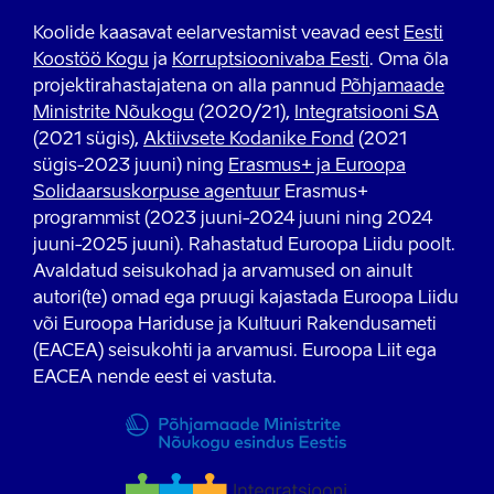
Koolide kaasavat eelarvestamist veavad eest
Eesti
Koostöö Kogu
ja
Korruptsioonivaba Eesti
. Oma õla
projektirahastajatena on alla pannud
Põhjamaade
Ministrite Nõukogu
(2020/21),
Integratsiooni SA
(2021 sügis),
Aktiivsete Kodanike Fond
(2021
sügis-2023 juuni) ning
Erasmus+ ja Euroopa
Solidaarsuskorpuse agentuur
Erasmus+
programmist (2023 juuni-2024 juuni ning 2024
juuni-2025 juuni). Rahastatud Euroopa Liidu poolt.
Avaldatud seisukohad ja arvamused on ainult
autori(te) omad ega pruugi kajastada Euroopa Liidu
või Euroopa Hariduse ja Kultuuri Rakendusameti
(EACEA) seisukohti ja arvamusi. Euroopa Liit ega
EACEA nende eest ei vastuta.